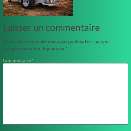
Laisser un commentaire
Votre adresse e-mail ne sera pas publiée.
Les champs
obligatoires sont indiqués avec
*
Commentaire
*