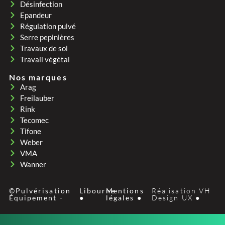
Désinfection
Epandeur
Régulation pulvé
Serre pepinières
Travaux de sol
Travail végétal
Nos marques
Arag
Freilauber
Rink
Tecomec
Tifone
Weber
VMA
Wanner
©Pulvérisation
Libourne
Mentions
Réalisation VH
Équipement -
●
légales ●
Design UX ●