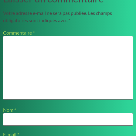
Votre adresse e-mail ne sera pas publiée.
Les champs
obligatoires sont indiqués avec
*
Commentaire
*
Nom
*
E-mail
*